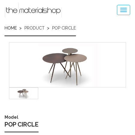
Skip
to
Toggl
main
navig
content
HOME
PRODUCT
POP CIRCLE
Image
Model
POP CIRCLE