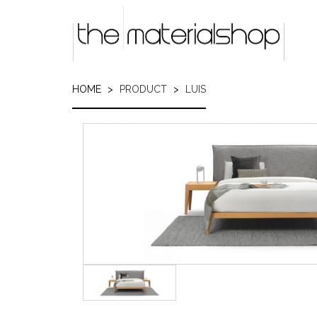
Skip
to
main
content
HOME
PRODUCT
LUIS
Image