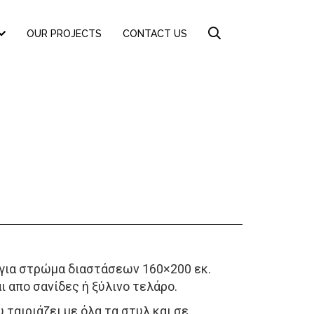
OUR PROJECTS
CONTACT US
 για στρώμα διαστάσεων 160×200 εκ.
 απο σανίδες ή ξύλινο τελάρο.
ταιριάζει με όλα τα στυλ και σε