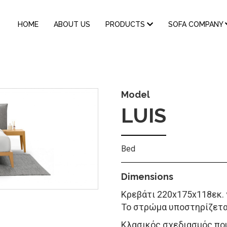
MAIN
HOME
ABOUT US
PRODUCTS
SOFA COMPANY
NAVIGATION
Model
LUIS
Bed
Dimensions
Kρεβάτι 220x175x118εκ.
Το στρώμα υποστηρίζεται
Κλασικός σχεδιασμός που 