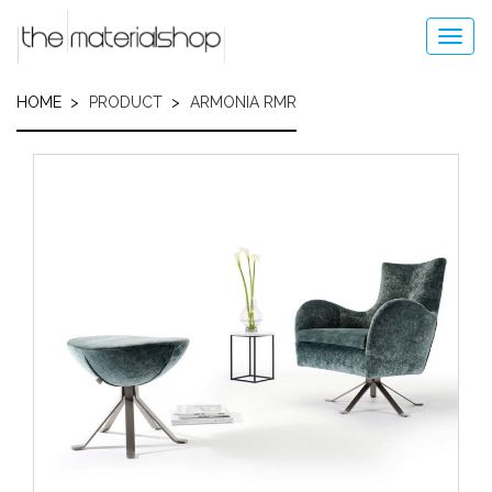
Skip
to
Toggl
main
navig
content
HOME
PRODUCT
ARMONIA RMR